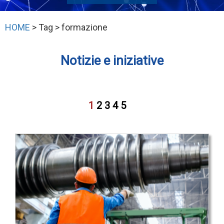
HOME
> Tag > formazione
Notizie e iniziative
1
2
3
4
5