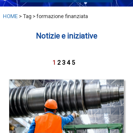
HOME
> Tag > formazione finanziata
Notizie e iniziative
1
2
3
4
5