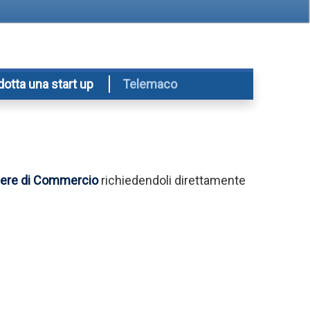
dotta una start up
Telemaco
Camere di Commercio
richiedendoli direttamente