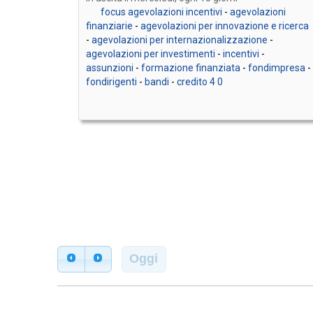
focus agevolazioni incentivi
-
agevolazioni
finanziarie
-
agevolazioni per innovazione e ricerca
-
agevolazioni per internazionalizzazione
-
agevolazioni per investimenti
-
incentivi
-
assunzioni
-
formazione finanziata
-
fondimpresa
-
fondirigenti
-
bandi
-
credito 4 0
Oggi