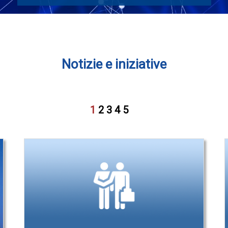
Notizie e iniziative
1
2
3
4
5