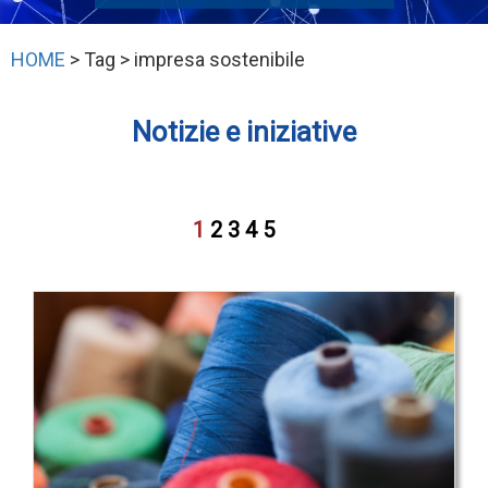
HOME
> Tag > impresa sostenibile
Notizie e iniziative
1
2
3
4
5