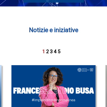
Notizie e iniziative
1
2
3
4
5