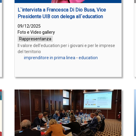
L`intervista a Francesca Di Dio Busa, Vice
Presidente UIB con delega all`education
09/12/2025
Foto e Video gallery
Rappresentanza
Il valore dell’education per i giovani e per le imprese
del territorio
imprenditore in prima linea
-
education