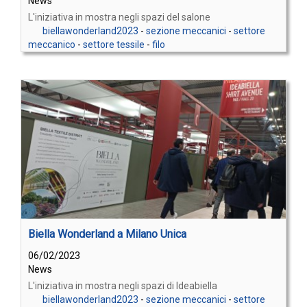
News
L'iniziativa in mostra negli spazi del salone
biellawonderland2023
-
sezione meccanici
-
settore
meccanico
-
settore tessile
-
filo
Biella Wonderland a Milano Unica
06/02/2023
News
L'iniziativa in mostra negli spazi di Ideabiella
biellawonderland2023
-
sezione meccanici
-
settore