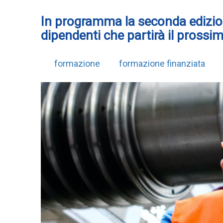
In programma la seconda edizio
dipendenti che partirà il pross
formazione
formazione finanziata