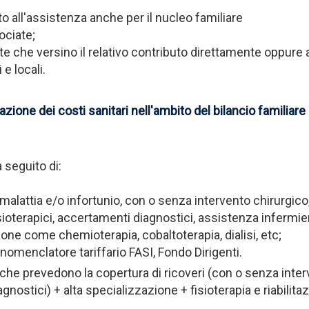
to all'assistenza anche per il nucleo familiare
ociate;
ate che versino il relativo contributo direttamente oppure a
 e locali.
zione dei costi sanitari nell'ambito del bilancio familiare
 seguito di:
a malattia e/o infortunio, con o senza intervento chirurgico,
isioterapici, accertamenti diagnostici, assistenza infermieri
one come chemioterapia, cobaltoterapia, dialisi, etc;
 nomenclatore tariffario FASI, Fondo Dirigenti.
che prevedono la copertura di ricoveri (con o senza interv
agnostici) + alta specializzazione + fisioterapia e riabilit