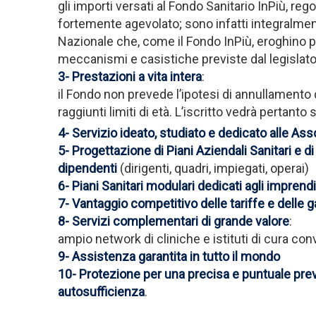
gli importi versati al Fondo Sanitario InPiù, re
fortemente agevolato; sono infatti integralmente d
Nazionale che, come il Fondo InPiù, eroghino pr
meccanismi e casistiche previste dal legislato
3- Prestazioni a vita intera
:
il Fondo non prevede l’ipotesi di annullamento 
raggiunti limiti di età. L’iscritto vedrà pertant
4- Servizio ideato, studiato e dedicato alle Ass
5- Progettazione di Piani Aziendali Sanitari e d
dipendenti
(dirigenti, quadri, impiegati, operai)
6- Piani Sanitari modulari dedicati agli imprendit
7- Vantaggio competitivo delle tariffe e delle 
8- Servizi complementari di grande valore
:
ampio network di cliniche e istituti di cura con
9- Assistenza garantita in tutto il mondo
10- Protezione per una precisa e puntuale previd
autosufficienza
.