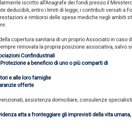
golarmente iscritto all’Anagrafe dei fondi presso il Ministe
educibili, entro i limiti di legge, i contributi versati a Fo
estazioni e rimborsi delle spese mediche negli ambiti stabi
re.
della copertura sanitaria di un proprio Associato in caso
o sempre rinnovata la propria posizione associativa, salvo s
ociazioni Confindustriali
i Protezione a beneficio di uno o più comparti di
ori e alle loro famiglie
garanzie offerte
venzionati, assistenza domiciliare, consulenze specialistic
enza atta a fronteggiare gli imprevisti della vita umana, qu