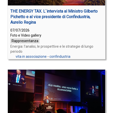
THE ENERGY TAX. L`intervista al Ministro Gilberto
Pichetto e al vice presidente di Confindustria,
Aurelio Regina
07/07/2026
Foto e Video gallery
Rappresentanza
Energia: l'analisi, le prospettive e le strategie di lungo
periodo
vita in associazione
-
confindustria