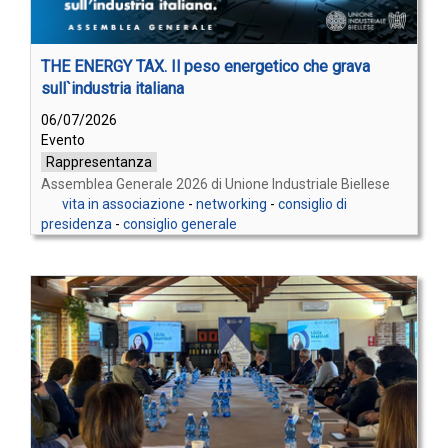
THE ENERGY TAX. Il peso energetico che grava
sull`industria italiana
06/07/2026
Evento
Rappresentanza
Assemblea Generale 2026 di Unione Industriale Biellese
vita in associazione
-
networking
-
consiglio di
presidenza
-
consiglio generale