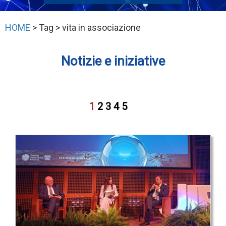
HOME
> Tag > vita in associazione
Notizie e iniziative
1
2
3
4
5