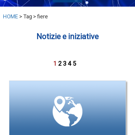
HOME
> Tag > fiere
Notizie e iniziative
1
2
3
4
5