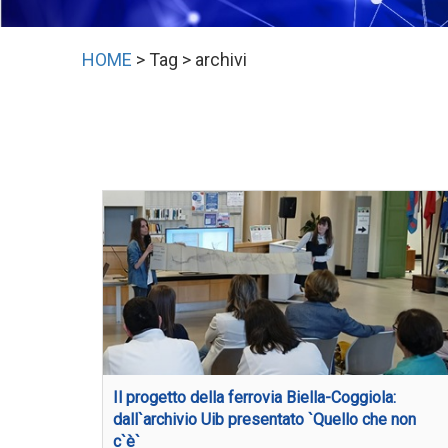
HOME
> Tag > archivi
Il progetto della ferrovia Biella-Coggiola:
dall`archivio Uib presentato `Quello che non
c`è`