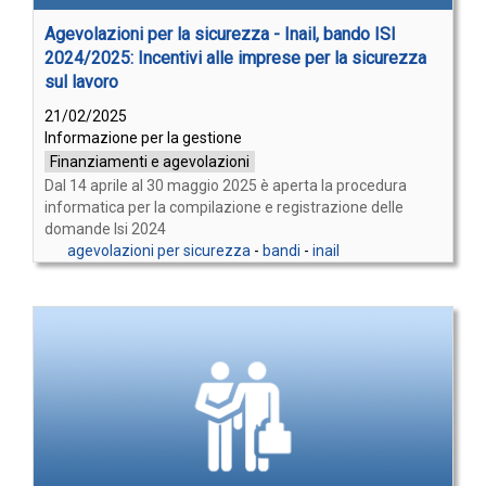
Agevolazioni per la sicurezza - Inail, bando ISI
2024/2025: Incentivi alle imprese per la sicurezza
sul lavoro
21/02/2025
Informazione per la gestione
Finanziamenti e agevolazioni
Dal 14 aprile al 30 maggio 2025 è aperta la procedura
informatica per la compilazione e registrazione delle
domande Isi 2024
agevolazioni per sicurezza
-
bandi
-
inail