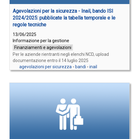
Agevolazioni per la sicurezza - Inail, bando ISI
2024/2025: pubblicate la tabella temporale e le
regole tecniche
13/06/2025
Informazione per la gestione
Finanziamenti e agevolazioni
Per le aziende rientranti negli elenchi NCD, upload
documentazione entro il 14 luglio 2025
agevolazioni per sicurezza
-
bandi
-
inail