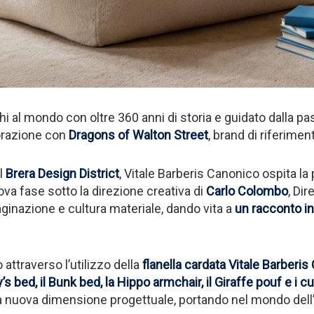
ntichi al mondo con oltre 360 anni di storia e guidato dalla p
borazione con
Dragons of Walton Street
, brand di riferimen
el
Brera Design District
, Vitale Barberis Canonico ospita l
ova fase sotto la direzione creativa di
Carlo Colombo
, Di
ginazione e cultura materiale, dando vita a
un racconto in
attraverso l’utilizzo della
flanella cardata Vitale Barberi
y’s bed, il Bunk bed, la Hippo armchair, il Giraffe pouf e i c
i una nuova dimensione progettuale, portando nel mondo dell’