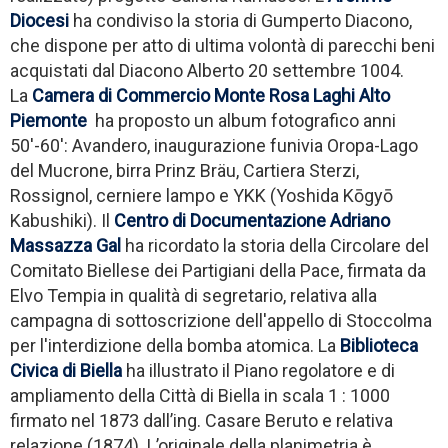
Dioces
i
ha condiviso la storia di Gumperto Diacono,
che dispone per atto di ultima volontà di parecchi beni
acquistati dal Diacono Alberto 20 settembre 1004.
La
Camera di Commercio Monte Rosa Laghi Alto
Piemonte
ha proposto un album fotografico anni
50'-60': Avandero, inaugurazione funivia Oropa-Lago
del Mucrone, birra Prinz Bräu, Cartiera Sterzi,
Rossignol, cerniere lampo e YKK (Yoshida Kōgyō
Kabushiki). Il
Centro di Documentazione Adriano
Massazza Gal
ha ricordato la storia della Circolare del
Comitato Biellese dei Partigiani della Pace, firmata da
Elvo Tempia in qualità di segretario, relativa alla
campagna di sottoscrizione dell'appello di Stoccolma
per l'interdizione della bomba atomica. La
Biblioteca
Civica
di Biella
ha illustrato il Piano regolatore e di
ampliamento della Città di Biella in scala 1 : 1000
firmato nel 1873 dall’ing. Casare Beruto e relativa
relazione (1874). L’originale della planimetria è