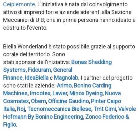
Ceipiemonte
. L'iniziativa è nata dal coinvolgimento
attivo di imprenditori e aziende aderenti alla Sezione
Meccanici di UIB, che in prima persona hanno ideato e
costruito l'evento.
Biella Wonderland è stato possibile grazie al supporto
corale del territorio. Sono
stati sponsor dell'iniziativa:
Bonas Shedding
Systems,
Fideuram,
General
Finance,
IdeaBiella
e
Magnolab
. I partner del progetto
sono stati le aziende:
Arimo
,
Bonino Carding
Machines
,
Imcotex
,
Lawer
,
Minox Dyeing
,
Nuova
Cosmatex
,
Obem
,
Officine Gaudino
,
Pinter Caipo
Italia
,
Roj
,
Tecnomeccanica Biellese
,
Tmt Cimi
,
Valvole
Hofmann By Bonino Engineering
,
Zonco Federico &
Figlio
.