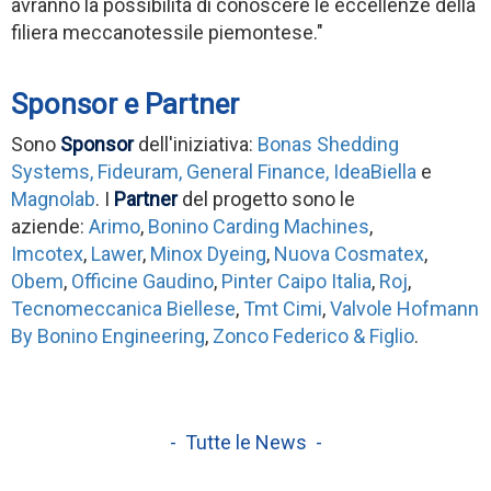
avranno la possibilità di conoscere le eccellenze della
filiera meccanotessile piemontese."
Sponsor e Partner
Sono
Sponsor
dell'iniziativa:
Bonas Shedding
Systems,
Fideuram,
General Finance,
IdeaBiella
e
Magnolab
. I
Partner
del progetto sono le
aziende:
Arimo
,
Bonino Carding Machines
,
Imcotex
,
Lawer
,
Minox Dyeing
,
Nuova Cosmatex
,
Obem
,
Officine Gaudino
,
Pinter Caipo Italia
,
Roj
,
Tecnomeccanica Biellese
,
Tmt Cimi
,
Valvole Hofmann
By Bonino Engineering
,
Zonco Federico & Figlio
.
- Tutte le News -