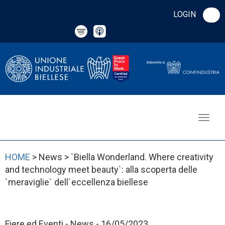
LOGIN
HOME
> News > `Biella Wonderland. Where creativity
and technology meet beauty`: alla scoperta delle
`meraviglie` dell`eccellenza biellese
Fiere ed Eventi - News - 16/05/2023