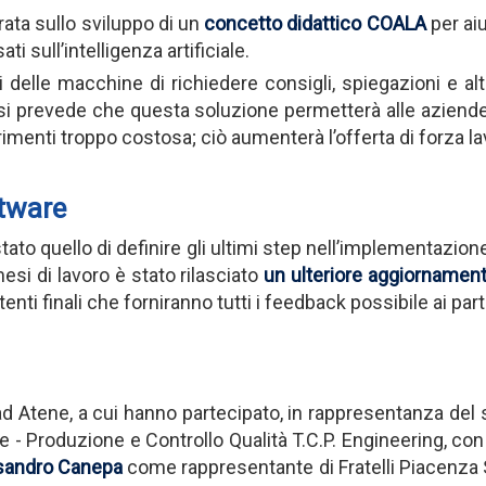
rata sullo sviluppo di un
concetto didattico COALA
per aiu
 sull’intelligenza artificiale.
elle macchine di richiedere consigli, spiegazioni e altr
si prevede che questa soluzione permetterà alle aziende 
rimenti troppo costosa; ciò aumenterà l’offerta di forza l
ftware
to quello di definire gli ultimi step nell’implementazion
si di lavoro è stato rilasciato
un ulteriore aggiornament
tenti finali che forniranno tutti i feedback possibile ai part
i ad Atene, a cui hanno partecipato, in rappresentanza del 
e - Produzione e Controllo Qualità T.C.P. Engineering, con 
sandro Canepa
come rappresentante di Fratelli Piacenza S