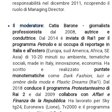
responsabilit
à
nel dicembre 2011, ricoprendo il
ruolo di Managing Director.
I
l moderatore:
Catia Barone
-
giornalista
professionista
dal 2008,
autrice e
conduttrice
. Dal 2014 è
inviata di Rai1
per il
programma
Petrolio
e si occupa di reportage in
Italia e all'estero
(Europa, sud America, Africa, SE
Asia) di 10-20 minuti su ambiente, tematiche
sociali, made in Italy, innovazione, economia. Ha
scritto e realizzato
puntate
monotematiche
come
Dark Fashion, luci e
ombre della moda
e
Plastic Dreams
(Rai1). Dal
2018
conduce il programma
Protestantesimo
di
Rai 2
e dal 2009
collabora con
Affari e
Finanza
de
la Repubblica
. Ha lavorato per Sky
tg24, Euronews (Lione), Tv2000 e il programma