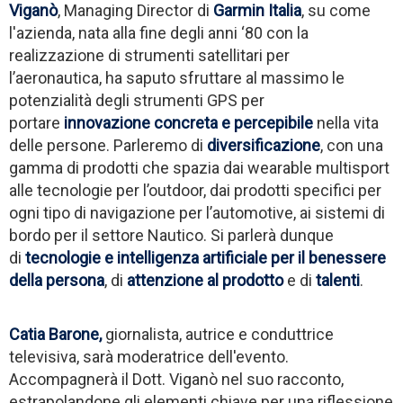
Viganò
,
Managing Director
di
Garmin Italia
, su come
l'azienda, nata alla fine degli anni ‘80 con la
realizzazione di
strumenti satellitari per
l’aeronautica,
ha saputo sfruttare al massimo le
potenzialit
à
degli strumenti GPS
per
portare
innovazione concreta e percepibile
nella vita
delle persone. Parleremo di
diversificazione
, con una
gamma di prodotti che spazia dai wearable multisport
alle tecnologie per l’outdoor, dai prodotti specifici per
ogni tipo di navigazione per l’automotive, ai sistemi di
bordo per il settore Nautico. Si parlerà dunque
di
tecnologie e intelligenza artificiale per il benessere
della persona
,
di
attenzione al prodotto
e di
talenti
.
Catia Barone,
giornalista, autrice e conduttrice
televisiva, sarà moderatrice dell'evento.
Accompagnerà il Dott. Viganò nel suo racconto,
estrapolandone gli elementi chiave per una riflessione