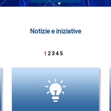
Notizie e iniziative
1
2
3
4
5