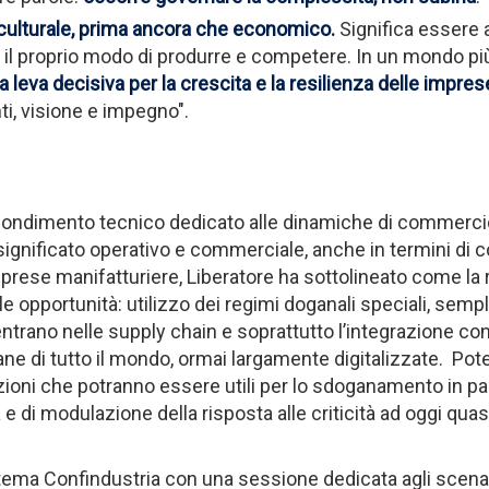
e culturale, prima ancora che economico.
Significa essere 
re il proprio modo di produrre e competere. In un mondo pi
a leva decisiva per la crescita e la resilienza delle impres
ti, visione e impegno".
rofondimento tecnico dedicato alle dinamiche di commerci
gnificato operativo e commerciale, anche in termini di c
prese manifatturiere, Liberatore ha sottolineato come la ri
le opportunità: utilizzo dei regimi doganali speciali, sempl
 entrano nelle supply chain e soprattutto l’integrazione con
gane di tutto il mondo, ormai largamente digitalizzate. Pote
azioni che potranno essere utili per lo sdoganamento in pa
e di modulazione della risposta alle criticità ad oggi quasi
stema Confindustria con una sessione dedicata agli scenari