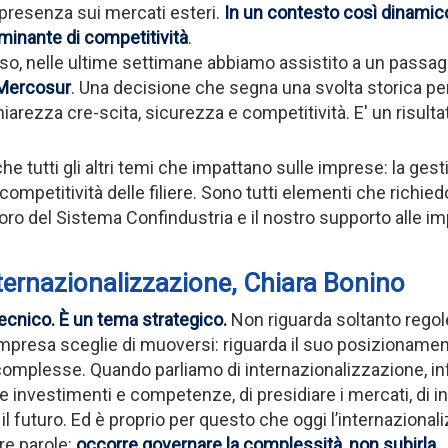
 presenza sui mercati esteri.
In un contesto così dinamico,
minante di competitività
.
o, nelle ultime settimane abbiamo assistito a un passaggi
–Mercosur
. Una decisione che segna una svolta storica per l’
rezza cre-scita, sicurezza e competitività. E' un risultat
he tutti gli altri temi che impattano sulle imprese: la gest
la competitività delle filiere. Sono tutti elementi che ric
avoro del Sistema Confindustria e il nostro supporto alle i
Internazionalizzazione, Chiara Bonino
ecnico. È un tema strategico.
Non riguarda soltanto regole
mpresa sceglie di muoversi: riguarda il suo posizionamento
complesse. Quando parliamo di internazionalizzazione, infat
arre investimenti e competenze, di presidiare i mercati, di 
il futuro. Ed è proprio per questo che oggi l’internaziona
re parole:
occorre
governare la complessità
, non subirla
.