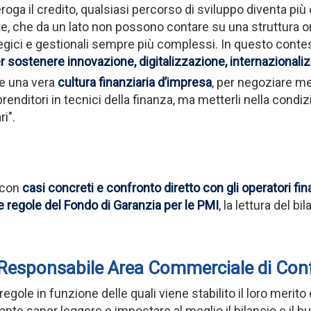
oga il credito, qualsiasi percorso di sviluppo diventa più 
te, che da un lato non possono contare su una struttura o
tegici e gestionali sempre più complessi. In questo conte
r sostenere
innovazione, digitalizzazione, internazionali
re una vera
cultura finanziaria d’impresa
, per negoziare me
renditori in tecnici della finanza, ma metterli nella condiz
i".
 con
casi concreti e confronto diretto con gli operatori fin
 regole del Fondo di Garanzia per le PMI
, la lettura del bi
, Responsabile Area Commerciale di Con
le in funzione delle quali viene stabilito il loro merito cr
nte saper leggere e impostare al meglio il bilancio e il b