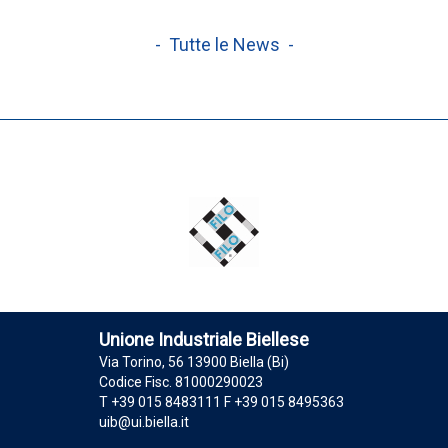
- Tutte le News -
Unione Industriale Biellese
Via Torino, 56 13900 Biella (Bi)
Codice Fisc. 81000290023
T +39 015 8483111 F +39 015 8495363
uib@ui.biella.it