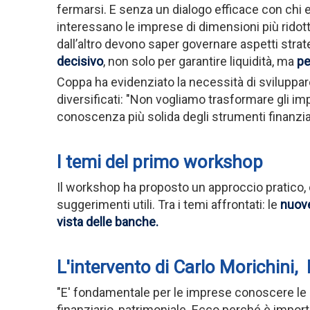
fermarsi. E senza un dialogo efficace con chi er
interessano le imprese di dimensioni più ridot
dall’altro devono saper governare aspetti stra
decisivo
, non solo per garantire liquidità, ma
pe
Coppa ha evidenziato la necessità di sviluppa
diversificati: "Non vogliamo trasformare gli imp
conoscenza più solida degli strumenti finanziar
I temi del primo workshop
Il workshop ha proposto un approccio pratico,
suggerimenti utili. Tra i temi affrontati: le
nuove
vista delle banche
.
L'intervento di Carlo Morichini
"E' fondamentale per le imprese conoscere le rego
finanziario, patrimoniale. Ecco perché è importa