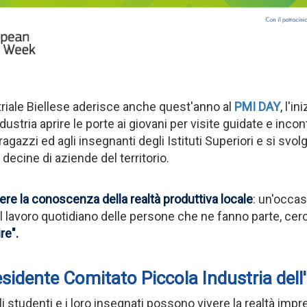
riale Biellese aderisce anche quest'anno al
PMI DAY
, l'i
tria aprire le porte ai giovani per visite guidate e incont
i ragazzi ed agli insegnanti degli Istituti Superiori e si svol
o decine di aziende
del territorio.
re la conoscenza della realtà produttiva locale
: un'occas
no al lavoro quotidiano delle persone che ne fanno parte, c
re".
residente Comitato Piccola Industria dell
li studenti e i loro insegnati possono vivere la realtà imp