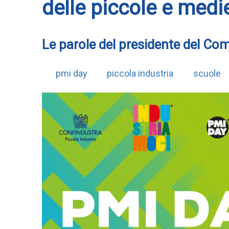
delle piccole e medi
Le parole del presidente del Comi
pmi day
piccola industria
scuole