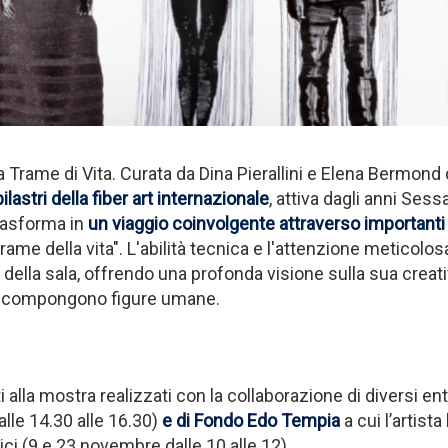
a Trame di Vita. Curata da Dina Pierallini e Elena Bermond
lastri della fiber art internazionale
, attiva dagli anni Sess
 trasforma in
un viaggio coinvolgente attraverso importanti l
 "trame della vita". L'abilità tecnica e l'attenzione metico
ella sala, offrendo una profonda visione sulla sua creativ
che compongono figure umane.
 alla mostra realizzati con la collaborazione di diversi enti
le 14.30 alle 16.30)
e di Fondo Edo Tempia
a cui l’artist
ici (9 e 23 novembre dalle 10 alle 12).