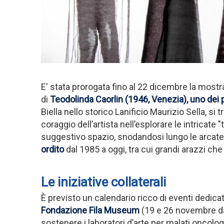
E' stata prorogata fino al 22 dicembre la mostr
di
Teodolinda Caorlin (1946, Venezia), uno dei pi
Biella nello storico Lanificio Maurizio Sella, si
coraggio dell’artista nell’esplorare le intricate
suggestivo spazio, snodandosi lungo le arcate d
ordito
dal 1985 a oggi, tra cui grandi arazzi 
Le iniziative collaterali
È previsto un calendario ricco di eventi dedicati
Fondazione Fila Museum
(19 e 26 novembre dal
sostenere i laboratori d’arte per malati oncolog