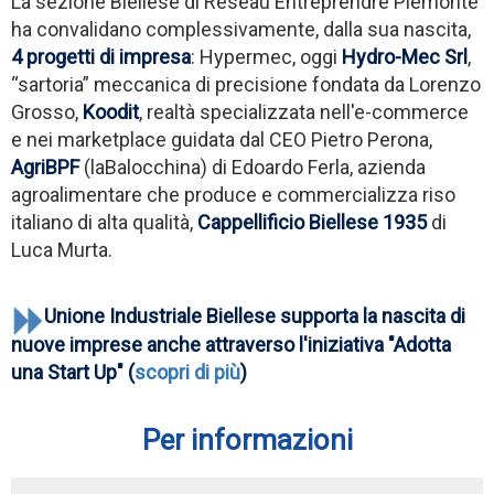
La sezione Biellese di Reseau Entreprendre Piemonte
ha convalidano complessivamente, dalla sua nascita,
4 progetti di impresa
: Hypermec, oggi
Hydro-Mec Srl
,
“sartoria” meccanica di precisione fondata da Lorenzo
Grosso,
Koodit
, realtà specializzata nell'e-commerce
e nei marketplace guidata dal CEO Pietro Perona,
AgriBPF
(laBalocchina) di Edoardo Ferla, azienda
agroalimentare che produce e commercializza riso
italiano di alta qualità,
Cappellificio Biellese 1935
di
Luca Murta.
Unione Industriale Biellese supporta la nascita di
nuove imprese anche attraverso l'iniziativa "Adotta
una Start Up" (
scopri di più
)
Per informazioni