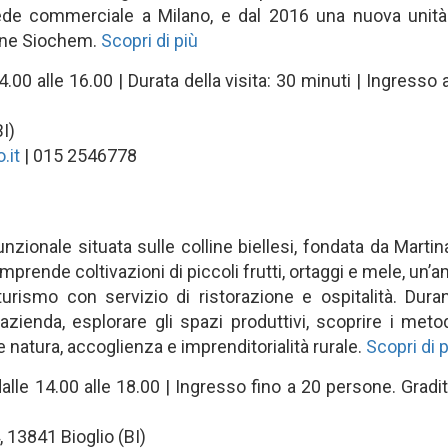
e commerciale a Milano, e dal 2016 una nuova unità op
sione Siochem.
Scopri di più
00 alle 16.00 | Durata della visita: 30 minuti | Ingres
I)
.it
| 015 2546778
nzionale situata sulle colline biellesi, fondata da Marti
comprende coltivazioni di piccoli frutti, ortaggi e mele, un’
rismo con servizio di ristorazione e ospitalità. Durante
azienda, esplorare gli spazi produttivi, scoprire i meto
natura, accoglienza e imprenditorialità rurale.
Scopri di 
dalle 14.00 alle 18.00 | Ingresso fino a 20 persone. Gradit
, 13841 Bioglio (BI)