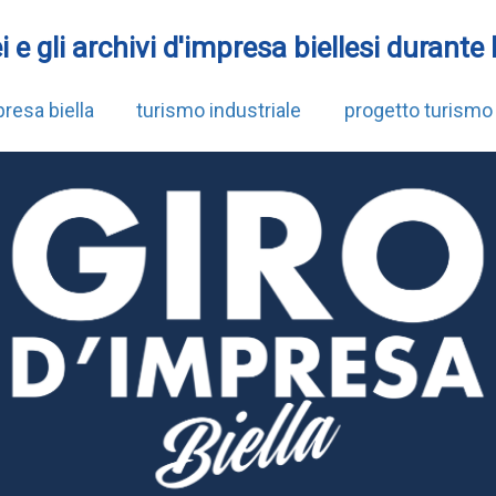
ei e gli archivi d'impresa biellesi durante 
resa biella
turismo industriale
progetto turismo 