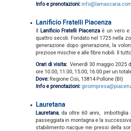
Info e prenotazioni:
info@lamascaria.co
Lanificio Fratelli Piacenza
Il
Lanificio Fratelli Piacenza
è un vero e 
quattro secoli. Fondato nel 1725 nella zona
generazione dopo generazione, la volont
preziose mischie e alle fibre nobili. Il tut
Orari di visita:
Venerdì 30 maggio 2025 dall
ore 10.00, 11.00, 15.00, 16.00 per un tota
Dove:
Regione Cisi, 13814 Pollone (BI)
Info e prenotazioni:
giroimpresa@piacen
Lauretana
Lauretana
, da oltre 60 anni, imbottigl
passeggiata in montagna e la successiva an
stabilimento nacque nei pressi della sor