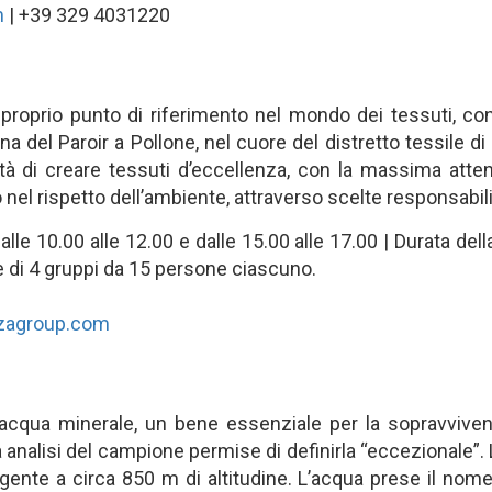
m
| +39 329 4031220
proprio punto di riferimento nel mondo dei tessuti, co
 del Paroir a Pollone, nel cuore del distretto tessile di Bi
à di creare tessuti d’eccellenza, con la massima attenz
to nel rispetto dell’ambiente, attraverso scelte responsabili
e 10.00 alle 12.00 e dalle 15.00 alle 17.00 | Durata della
le di 4 gruppi da 15 persone ciascuno.
zagroup.com
ia acqua minerale, un bene essenziale per la sopravviv
alisi del campione permise di definirla “eccezionale”. L’a
gente a circa 850 m di altitudine. L’acqua prese il nom