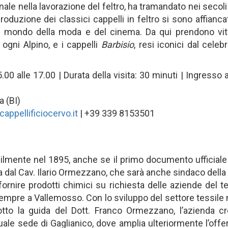
anale nella lavorazione del feltro, ha tramandato nei secoli
roduzione dei classici cappelli in feltro si sono affiancat
 mondo della moda e del cinema. Da qui prendono vita an
 ogni Alpino, e i cappelli
Barbisio
, resi iconici dal cele
00 alle 17.00 | Durata della visita: 30 minuti | Ingres
a (BI)
appellificiocervo.it
| +39 339 8153501
mente nel 1895, anche se il primo documento ufficiale ri
al Cav. Ilario Ormezzano, che sarà anche sindaco della ci
ornire prodotti chimici su richiesta delle aziende del te
re a Vallemosso. Con lo sviluppo del settore tessile nel 
tto la guida del Dott. Franco Ormezzano, l’azienda cre
uale sede di Gaglianico, dove amplia ulteriormente l’offe