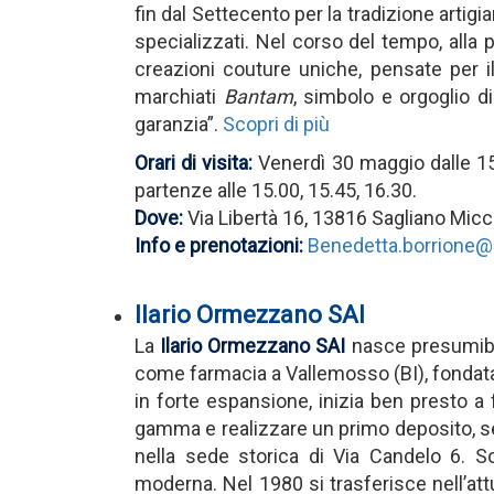
fin dal Settecento per la tradizione artigi
specializzati. Nel corso del tempo, alla p
creazioni couture uniche, pensate per il
marchiati
Bantam
, simbolo e orgoglio di
garanzia”.
Scopri di più
Orari di visita:
Venerdì 30 maggio dalle 15.
partenze alle 15.00, 15.45, 16.30.
Dove:
Via Libertà 16, 13816 Sagliano Micc
Info e prenotazioni:
Benedetta.borrione@c
Ilario Ormezzano SAI
La
Ilario Ormezzano SAI
nasce presumibil
come farmacia a Vallemosso (BI), fondata d
in forte espansione, inizia ben presto a f
gamma e realizzare un primo deposito, semp
nella sede storica di Via Candelo 6. So
moderna. Nel 1980 si trasferisce nell’att